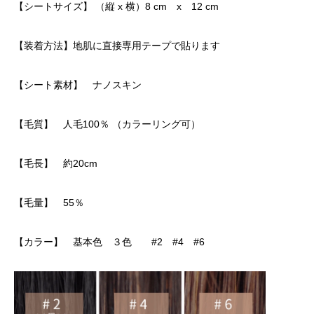
【シートサイズ】 （縦 x 横）8 cm x 12 cm
【装着方法】地肌に直接専用テープで貼ります
【シート素材】 ナノスキン
【毛質】 人毛100％ （カラーリング可）
【毛長】 約20cm
【毛量】 55％
【カラー】 基本色 ３色 #2 #4 #6