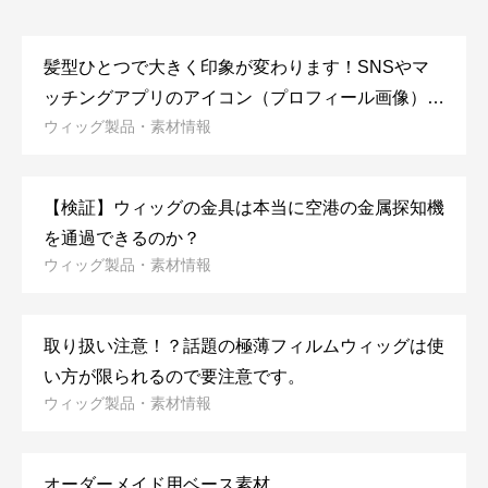
髪型ひとつで大きく印象が変わります！SNSやマ
ッチングアプリのアイコン（プロフィール画像）を
ウィッグ製品・素材情報
変更するだけで効果絶大です！！
【検証】ウィッグの金具は本当に空港の金属探知機
を通過できるのか？
ウィッグ製品・素材情報
取り扱い注意！？話題の極薄フィルムウィッグは使
い方が限られるので要注意です。
ウィッグ製品・素材情報
オーダーメイド用ベース素材