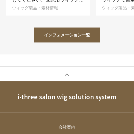
ウィッグ製品・素材情報
ウィッグ製品・
編み込んで治療が出来るんです。
インフォメーション一覧
i-three salon wig solution system
会社案内