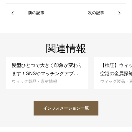
前の記事
次の記事
関連情報
髪型ひとつで大きく印象が変わり
【検証】ウィ
ます！SNSやマッチングアプリ
空港の金属探
ウィッグ製品・素材情報
ウィッグ製品・
のアイコン（プロフィール画像）
か？
を変更するだけで効果絶大で
す！！
インフォメーション一覧