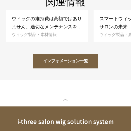
関連情報
ウィッグの維持費は高額ではあり
スマートウィ
ません。適切なメンテナンスを適
サロンの未来
ウィッグ製品・素材情報
ウィッグ製品・
正料金で！
インフォメーション一覧
i-three salon wig solution system